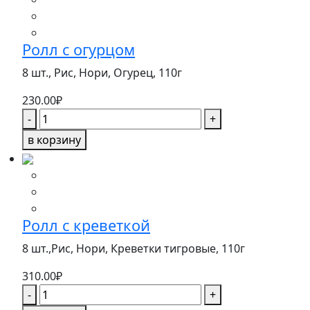
копченной
курочкой
Ролл с огурцом
8 шт., Рис, Нори, Огурец,
110г
230.00
₽
Количество
-
+
товара
в корзину
Ролл
с
огурцом
Ролл с креветкой
8 шт.,Рис, Нори, Креветки тигровые,
110г
310.00
₽
Количество
-
+
товара