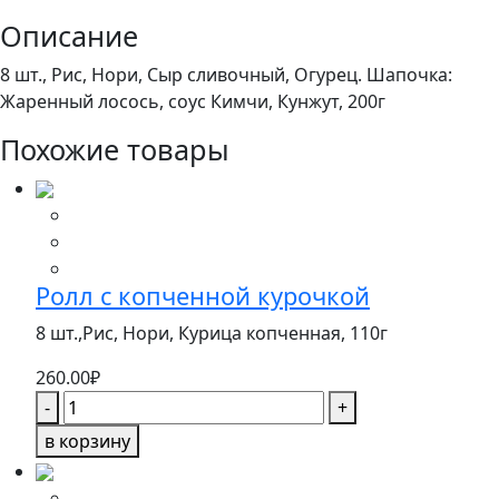
Описание
8 шт., Рис, Нори, Сыр сливочный, Огурец. Шапочка:
Жаренный лосось, соус Кимчи, Кунжут, 200
г
Похожие товары
Ролл с копченной курочкой
8 шт.,Рис, Нори, Курица копченная,
110г
260.00
₽
Количество
-
+
товара
в корзину
Ролл
с