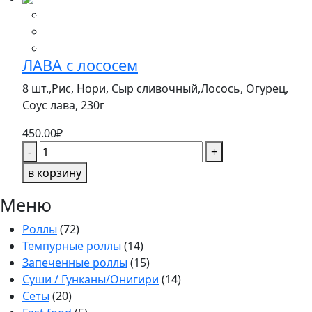
с
лососем
ЛАВА с лососем
8 шт.,Рис, Нори, Сыр сливочный,Лосось, Огурец,
Соус лава,
230г
450.00
₽
Количество
-
+
товара
в корзину
ЛАВА
с
Меню
лососем
Роллы
(72)
Темпурные роллы
(14)
Запеченные роллы
(15)
Суши / Гунканы/Онигири
(14)
Сеты
(20)