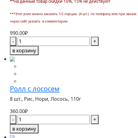
**на данный товар скидки 10%, 15% не действуют
***Этот ролл можно заказать 1/2 порции (4 шт.) по телефону или при заказе
через сайт указать в комментарии.
990.00
₽
Количество
-
+
товара
в корзину
ФИЛАДЕЛЬФИЯ
с
угрем
Ролл с лососем
8 шт., Рис, Нори, Лосось,
110г
360.00
₽
Количество
-
+
товара
в корзину
Ролл