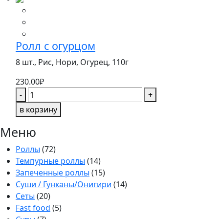
Люкс
Ролл с огурцом
8 шт., Рис, Нори, Огурец,
110г
230.00
₽
Количество
-
+
товара
в корзину
Ролл
с
Меню
огурцом
Роллы
(72)
Темпурные роллы
(14)
Запеченные роллы
(15)
Суши / Гунканы/Онигири
(14)
Сеты
(20)
Fast food
(5)