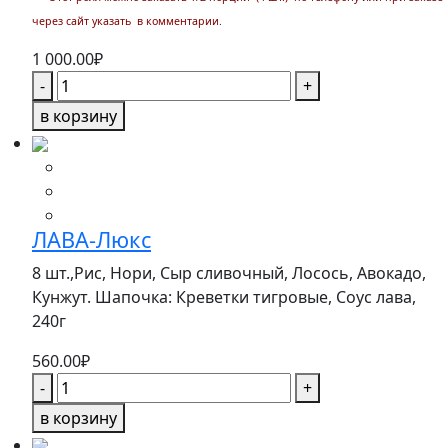
через сайт указать в комментарии.
1 000.00
₽
Количество
-
+
товара
в корзину
ФИРМЕННЫЙ
"ГЕЙША"
ЛАВА-Люкс
8 шт.,Рис, Нори, Сыр сливочный, Лосось, Авокадо,
Кунжут. Шапочка: Креветки тигровые, Соус лава,
240г
560.00
₽
Количество
-
+
товара
в корзину
ЛАВА-