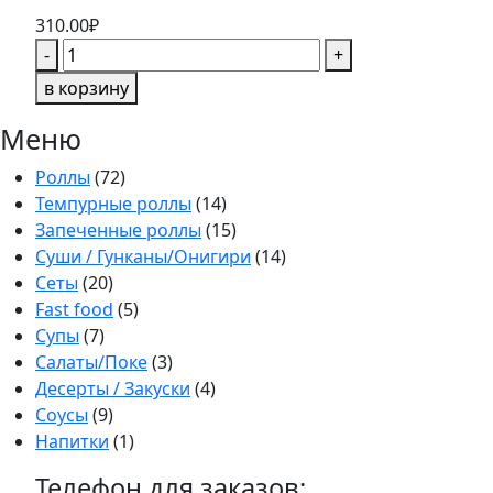
310.00
₽
Количество
-
+
товара
в корзину
Ролл
с
Меню
креветкой
Роллы
(72)
Темпурные роллы
(14)
Запеченные роллы
(15)
Суши / Гунканы/Онигири
(14)
Сеты
(20)
Fast food
(5)
Супы
(7)
Салаты/Поке
(3)
Десерты / Закуски
(4)
Соусы
(9)
Напитки
(1)
Телефон для заказов: